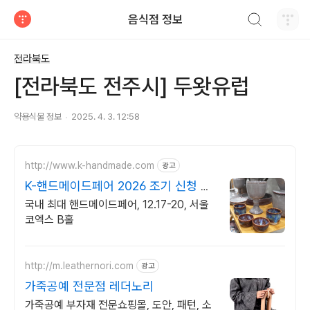
검색하기
음식점 정보
티스토리
전라북도
[전라북도 전주시] 두왓유럽
약용식물 정보
2025. 4. 3. 12:58
http://www.k-handmade.com
광고
K-핸드메이드페어 2026 조기 신청 기
간 참가비 할인
국내 최대 핸드메이드페어, 12.17-20, 서울
코엑스 B홀
http://m.leathernori.com
광고
가죽공예 전문점 레더노리
가죽공예 부자재 전문쇼핑몰, 도안, 패턴, 소