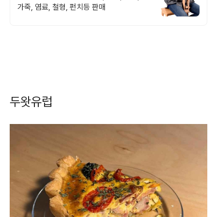
가죽, 염료, 철형, 펀치등 판매
두왓유럽