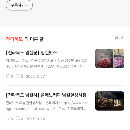
구독하기
더보기
전라북도
의 다른 글
[전라북도 임실군] 임실맛소
글 내용
임실맛소 - 주소 : 전북특별자치도 임실군 성수면 도인2길
45 임실N농특산물 유통센터 2층임실맛소는 임실군한우
협회영농조합법인에서 운영하는 고품질의 한우 암소를 전
0
0
2025. 3. 27.
문으로 제공하는 정육식당이다. 매장 내 36개의 테이블 총
144석이 마련되어 단체예약이 가능하다. 1등급 이상의 한
우를 제공하며 원하는 고기를 직접 선택할 수 있고 매장 내
[전라북도 남원시] 플래닛커피 남원실상사점
에서 상차림 제공은 물론 포장도 가능하다. 한우로 만든 달
글 내용
큰짭짤한 불고기 전골이 인기이며 관광에 지친 몸을 보신
플래닛커피 남원실상사점 - 홈페이지 : https://www.inst
해 주는 갈비탕 역시 맛이 좋기로 유명하다. 매주 금요일은
agram.com/planet_namwon/ - 주소 : 전북특별자치
생고기(육사시미)를 판매하고 있으며, 소비자들은 한우 양
도 남원시 산내면 천왕봉로 791플래닛커피 남원실상사점
지와 국거리를 저렴한 가격에 구입할 수 있다. ※ 소개 정보
0
0
2025. 3. 26.
은 2020년 7월 지리산 북부지역에서 처음으로 오픈한 대
- 대표메뉴 : 갈비탕 - 취급메뉴 : 한우암소불고기전골 / 육
형카페이다. 건물 속에 오래된 전통찻집 의 한옥을 품고 있