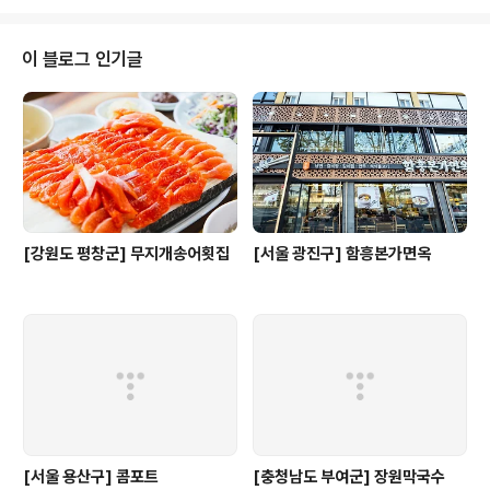
회비빔밥 / 생고기상차림 ..
는 '집속의 집' 형태의 독특한 건축디자인이 특징이며, 지리
산에서 갓 볶아낸 커피와 직접 담근 수제청, 그리고 카페에
서 바로 만들어 내는 디저트들이 있다. 매년 달라지는 지리
이 블로그 인기글
산 풍경 사진을 전시하는 갤러리와 작은 책방처럼 꾸며진
공간에 비치되어 있는 다양한 책 등의 볼거리도 있다. 그리
고 지리산 지역 유일한 라이브 재즈 공연이 매월 마지막 토
요일에 있다. ※ 소개 정보 - 대표메뉴 : 지리산오미자에이
드 ..
[강원도 평창군] 무지개송어횟집
[서울 광진구] 함흥본가면옥
[서울 용산구] 콤포트
[충청남도 부여군] 장원막국수