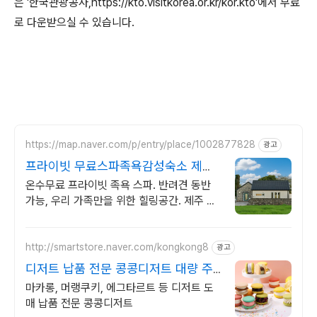
은 '한국관광공사,https://kto.visitkorea.or.kr/kor.kto'에서 무료
로 다운받으실 수 있습니다.
https://map.naver.com/p/entry/place/1002877828
광고
프라이빗 무료스파족욕감성숙소 제주
돌담감성, 반려견 환영
온수무료 프라이빗 족욕 스파. 반려견 동반
가능, 우리 가족만을 위한 힐링공간. 제주 이
주 10년차 부부가 직접 짓고 꾸민 정성 가득
감성 스테이, 야외 바베큐
http://smartstore.naver.com/kongkong8
광고
디저트 납품 전문 콩콩디저트 대량 주
문 및 도매 납품
마카롱, 머랭쿠키, 에그타르트 등 디저트 도
매 납품 전문 콩콩디저트