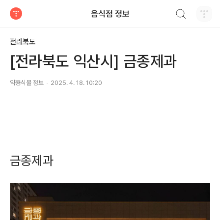
검색하기
음식점 정보
티스토리
전라북도
[전라북도 익산시] 금종제과
약용식물 정보
2025. 4. 18. 10:20
금종제과