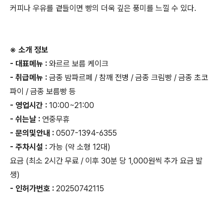
커피나 우유를 곁들이면 빵의 더욱 깊은 풍미를 느낄 수 있다.
※ 소개 정보
- 대표메뉴 :
와르르 보름 케이크
- 취급메뉴 :
금종 밤파르페 / 참깨 전병 / 금종 크림빵 / 금종 초코
파이 / 금종 보름빵 등
- 영업시간 :
10:00~21:00
- 쉬는날 :
연중무휴
- 문의및안내 :
0507-1394-6355
- 주차시설 :
가능 (약 소형 12대)
요금 (최소 2시간 무료 / 이후 30분 당 1,000원씩 추가 요금 발
생)
- 인허가번호 :
20250742115