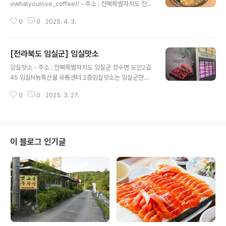
owhatyoulove_coffee// - 주소 : 전북특별자치도 전주
시 완산구 풍남문2길 96 (전동3가)전북 전주의 두왓유럽
0
0
2025. 4. 3.
은 아늑한 카페 분위기로 많은 이들에게 사랑받는 장소다.
맛있는 음료와 프랑스식 계란 타르트인 키쉬를 먹을 수 있
으며 가죽 공예 클래스를 운영하고 있어 특별한 경험을 선
[전라북도 임실군] 임실맛소
사한다. 특히, 카페 쿠폰은 가죽 키링으로 제공되며 방문할
글 내용
때마다 해당 가죽 키링에 도장을 찍어준다는 점이 매력적
임실맛소 - 주소 : 전북특별자치도 임실군 성수면 도인2길
이다. 카페의 편안한 분위기 속에서 맛있는 음료와 간식으
45 임실N농특산물 유통센터 2층임실맛소는 임실군한우
로 여유로운 시간을 보낼 수 있는 곳이다. ※ 소개 정보 - 대
협회영농조합법인에서 운영하는 고품질의 한우 암소를 전
표메뉴 : 키쉬 - 취급메뉴 : 보늬밤타르트 / 피스타치오 크
0
0
2025. 3. 27.
문으로 제공하는 정육식당이다. 매장 내 36개의 테이블 총
림라떼 / 복숭아홍차 에이드 등 - 영업시간 : 0..
144석이 마련되어 단체예약이 가능하다. 1등급 이상의 한
우를 제공하며 원하는 고기를 직접 선택할 수 있고 매장 내
에서 상차림 제공은 물론 포장도 가능하다. 한우로 만든 달
큰짭짤한 불고기 전골이 인기이며 관광에 지친 몸을 보신
이 블로그 인기글
해 주는 갈비탕 역시 맛이 좋기로 유명하다. 매주 금요일은
생고기(육사시미)를 판매하고 있으며, 소비자들은 한우 양
지와 국거리를 저렴한 가격에 구입할 수 있다. ※ 소개 정보
- 대표메뉴 : 갈비탕 - 취급메뉴 : 한우암소불고기전골 / 육
회비빔밥 / 생고기상차림 ..