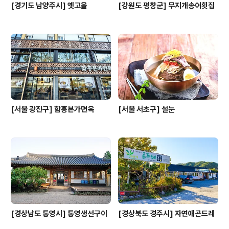
[경기도 남양주시] 옛고을
[강원도 평창군] 무지개송어횟집
[서울 광진구] 함흥본가면옥
[서울 서초구] 설눈
[경상남도 통영시] 통영생선구이
[경상북도 경주시] 자연애곤드레