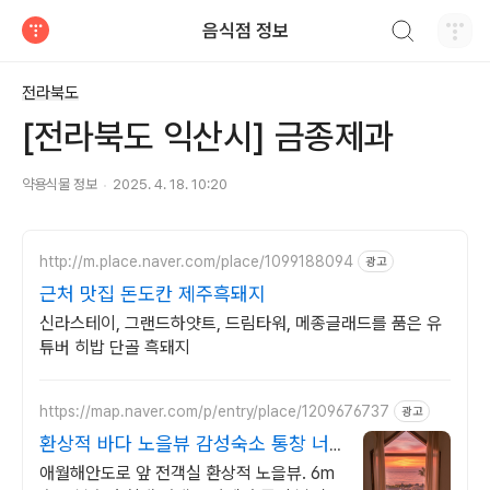
검색하기
음식점 정보
티스토리
전라북도
[전라북도 익산시] 금종제과
약용식물 정보
2025. 4. 18. 10:20
http://m.place.naver.com/place/1099188094
광고
근처 맛집 돈도칸 제주흑돼지
신라스테이, 그랜드하얏트, 드림타워, 메종글래드를 품은 유
튜버 히밥 단골 흑돼지
https://map.naver.com/p/entry/place/1209676737
광고
환상적 바다 노을뷰 감성숙소 통창 너
머 애월 파노라마바다
애월해안도로 앞 전객실 환상적 노을뷰. 6m