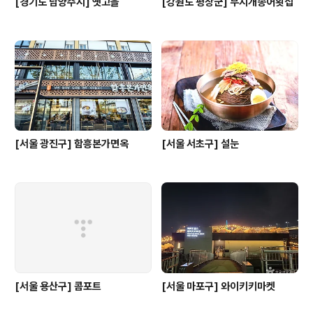
[경기도 남양주시] 옛고을
[강원도 평창군] 무지개송어횟집
[서울 광진구] 함흥본가면옥
[서울 서초구] 설눈
[서울 용산구] 콤포트
[서울 마포구] 와이키키마켓