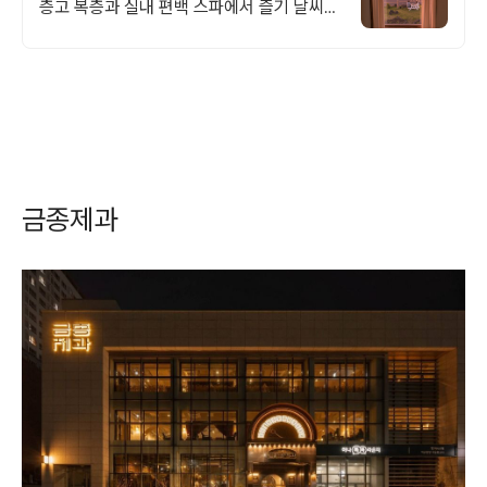
층고 복층과 실내 편백 스파에서 즐기 날씨
상관없는 프라이빗 편백자쿠지 스파. 탁트인
오션뷰 통창 아래서 누리는 로맨틱
금종제과