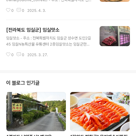
시 완산구 풍남문2길 96 (전동3가)전북 전주의 두왓유럽
0
0
2025. 4. 3.
은 아늑한 카페 분위기로 많은 이들에게 사랑받는 장소다.
맛있는 음료와 프랑스식 계란 타르트인 키쉬를 먹을 수 있
으며 가죽 공예 클래스를 운영하고 있어 특별한 경험을 선
[전라북도 임실군] 임실맛소
사한다. 특히, 카페 쿠폰은 가죽 키링으로 제공되며 방문할
글 내용
때마다 해당 가죽 키링에 도장을 찍어준다는 점이 매력적
임실맛소 - 주소 : 전북특별자치도 임실군 성수면 도인2길
이다. 카페의 편안한 분위기 속에서 맛있는 음료와 간식으
45 임실N농특산물 유통센터 2층임실맛소는 임실군한우
로 여유로운 시간을 보낼 수 있는 곳이다. ※ 소개 정보 - 대
협회영농조합법인에서 운영하는 고품질의 한우 암소를 전
표메뉴 : 키쉬 - 취급메뉴 : 보늬밤타르트 / 피스타치오 크
0
0
2025. 3. 27.
문으로 제공하는 정육식당이다. 매장 내 36개의 테이블 총
림라떼 / 복숭아홍차 에이드 등 - 영업시간 : 0..
144석이 마련되어 단체예약이 가능하다. 1등급 이상의 한
우를 제공하며 원하는 고기를 직접 선택할 수 있고 매장 내
에서 상차림 제공은 물론 포장도 가능하다. 한우로 만든 달
큰짭짤한 불고기 전골이 인기이며 관광에 지친 몸을 보신
이 블로그 인기글
해 주는 갈비탕 역시 맛이 좋기로 유명하다. 매주 금요일은
생고기(육사시미)를 판매하고 있으며, 소비자들은 한우 양
지와 국거리를 저렴한 가격에 구입할 수 있다. ※ 소개 정보
- 대표메뉴 : 갈비탕 - 취급메뉴 : 한우암소불고기전골 / 육
회비빔밥 / 생고기상차림 ..