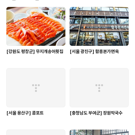
미화당 팥빙수가 큰 인기를 끌었다. 커피 및 음료 종류도 아
인슈페너에서 스무디까지 다양하다.남녀노소 즐길 수 있는
메뉴가 많아 가족단위 손님이 많다. 유러피안 인테리어에
사진 찍기 좋고 월광 포차, 춘향제 등 남원의 주요 행사가
열리는 곳에 위치해 테라스 ..
[강원도 평창군] 무지개송어횟집
[서울 광진구] 함흥본가면옥
[서울 용산구] 콤포트
[충청남도 부여군] 장원막국수