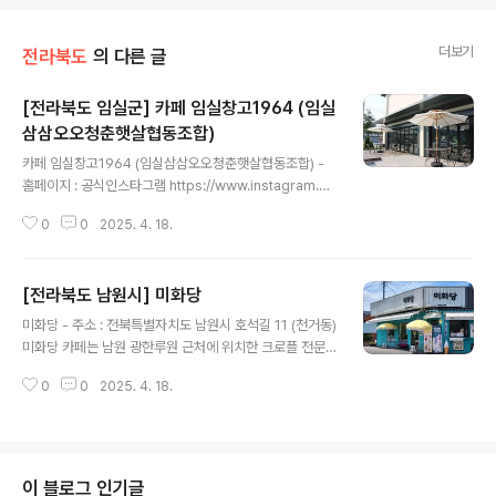
더보기
전라북도
의 다른 글
[전라북도 임실군] 카페 임실창고1964 (임실
삼삼오오청춘햇살협동조합)
글 내용
카페 임실창고1964 (임실삼삼오오청춘햇살협동조합) -
홈페이지 : 공식인스타그램 https://www.instagram.co
m/imsilchango1964/ - 주소 : 전북특별자치도 임실군
0
0
2025. 4. 18.
임실읍 봉황로 108전북 임실에 위치한 카페 임실창고 19
64는 미곡창고로 사용되었던 공간을 리모델링하여 베이커
리형 카페 공간으로 활용하였다. 대한민국 임실에서 치즈
[전라북도 남원시] 미화당
를 처음 생산하신 지정환 신부를 기억하며, 임실군에 처음
글 내용
부임한 연도를 따와 카페 이름을 '임실창고 1964'라고 지
미화당 - 주소 : 전북특별자치도 남원시 호석길 11 (천거동)
었다.쌀 창고의 본래 모습을 그대로 살려, 옛 창고의 모습을
미화당 카페는 남원 광한루원 근처에 위치한 크로플 전문
볼 수 있으며, 임실 특산품을 활용한 다양한 카페 메뉴를 판
디저트 카페이다. 최고급 프랑스 AOP 브리도생지로 만든
매하고 있다. 지정환 신부님이 치즈를 보관하던 토굴 모양
0
0
2025. 4. 18.
크로플은 바삭하면서도 쫀득한 맛을 자랑한다. 다양한 종
을 본떠 만든 '토굴빵', 임실에서 생산되는 고다치즈를 듬뿍
류 중에서도 블루베리 크림치즈 크로플, 브라운치즈 크로
넣..
플, 아이스크림 크로플이 베스트셀러며 미화당 우유 아이
스크림 역시 진한 우유 맛으로 인기가 많다. 계절에 따라 제
철 재료를 사용한 시즌 메뉴를 맛볼 수 있어 남원 딸기주스,
이 블로그 인기글