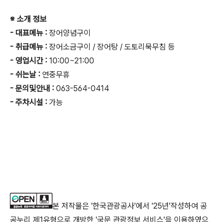
※ 소개 정보
- 대표메뉴 :
장어양념구이
- 취급메뉴 :
장어소금구이 / 장어탕 / 도토리묵무침 등
- 영업시간 :
10:00~21:00
- 쉬는날 :
연중무휴
- 문의및안내 :
063-564-0414
- 주차시설 :
가능
본 저작물은 '한국관광공사'에서 '25년'작성하여 공
공누리 제1유형으로 개방한 '국문 관광정보 서비스'을 이용하였으