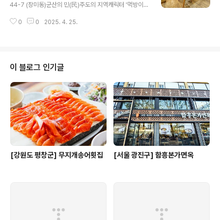
및 모임도 진행 가능하다. ※ 소개 정보 - 영업시간 : 월~금
44-7 (장미동)군산의 민(民)주도의 지역캐릭터 '먹방이와
10:30-20:00 토~일 10:30-21:00 - 쉬는날 : 연중무휴
친구들'의 역사와 자료를 볼 수 있는 카페이다. 내부에는 각
- 문의및안내 : 070-8691-2611본 저작물은 '한국관광
0
0
2025. 4. 25.
종 도서도 잘 배치되어 있어서 북카페로서의 역할도 함께
공사'에서 '24년'작성하여 공공누리 제1유형으..
하고 있다. 내부에는 각종 굿즈와 군산을 홍보하고 대한민
국을 홍보하는 전시물도 있어서 볼거리도 함께 제공한다.
※ 소개 정보 - 영업시간 : 월~금 10:00-20:00 토~일 0
9:30-19:00 - 쉬는날 : 연중무휴 - 문의및안내 : 0507-1
이 블로그 인기글
314-1908본 저작물은 '한국관광공사'에서 '24년'작성하
여 공공누리 제1유형으로 개방한 '국문 관광정보 서비스'을
이용하였으며, 해당 저작물은 '한국관광공사,https://kto.
visitkorea.or.kr/kor.kto..
[강원도 평창군] 무지개송어횟집
[서울 광진구] 함흥본가면옥