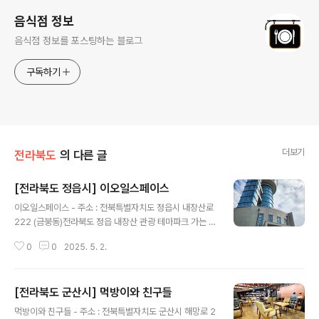
음식점 정보
음식점 정보를 포스팅하는 블로그
구독하기
더보기
전라북도
의 다른 글
[전라북도 정읍시] 이오일스페이스
글 내용
이오일스페이스 - 주소 : 전북특별자치도 정읍시 내장산로
222 (금붕동)전라북도 정읍 내장산 관광 테마파크 가는 길
목에 있는 카페이다. 데이비드 호크니 등 전설과도 같은 거
0
0
2025. 5. 2.
장의 작품과 만나볼 수 있는 갤러리 카페이다. 햇빛, 자연,
바람이 어우러지도록 설계한 절제된 공간에서 거장의 숨결
을 느껴보는 사색과 치유의 시간을 가질 수 있다. 최상급 스
[전라북도 군산시] 먹방이와 친구들
페셜티 원두 커피와 상하목장 유기농 소프트 아이스크림,
글 내용
베이커리를 즐길 수 있다. 미니 웨딩 또는 각종 파티와 행사
먹방이와 친구들 - 주소 : 전북특별자치도 군산시 해망로 2