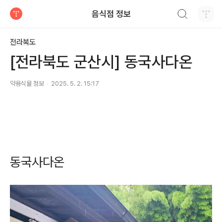
검색하기
음식점 정보
티스토리
전라북도
[전라북도 군산시] 동국사다온
약용식물 정보
2025. 5. 2. 15:17
동국사다온