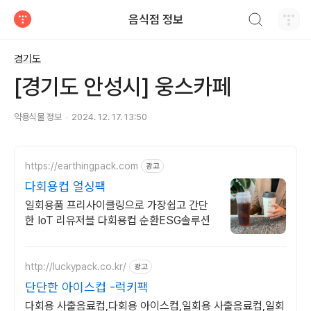
검색하기
음식점 정보
티스토리
경기도
[경기도 안성시] 웅스카페
약용식물 정보
2024. 12. 17. 13:50
https://earthingpack.com
광고
다회용컵 얼싱팩
일회용품 프리사이클링으로 가장쉽고 간단
한 IoT 리유저블 다회용컵 순환ESG솔루션
http://luckypack.co.kr/
광고
단단한 아이스컵 -럭키팩
다회용 사출음료컵,다회용 아이스컵,일회용 사출음료컵,일회