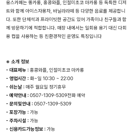
웅스카페는 뚱카롱, 홍콩와플, 인절미초코 마카롱 등 독특한 디저
트와 함께 아이스자몽차, 바닐라라떼 등 다양한 음료를 제공합니
다. 또한 단체석과 프라이빗한 공간도 있어 가족이나 친구들과 함
께 방문하기에 적합합니다. 매장 내에서는 일회용 용기 대신 다회
용 컵을 사용하는 등 친환경적인 운영도 특징입니다​
※ 소개 정보
- 대표메뉴 :
홍콩와플, 인절미초코 마카롱
- 영업시간 :
화~일 10:30 ~ 22:00
- 쉬는날 :
매주 월요일 정기휴무
- 예약안내 :
0507-1309-5309전화 예약
- 문의및안내 :
0507-1309-5309
- 포장가능 :
가능
- 주차시설 :
가능
- 신용카드가능정보 :
가능