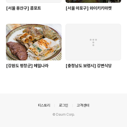
[서울 용산구] 콤포트
[서울 마포구] 와이키키마켓
[강원도 평창군] 메밀나라
[충청남도 보령시] 강변식당
의안내
티스토리
로그인
고객센터
© Daum Corp.