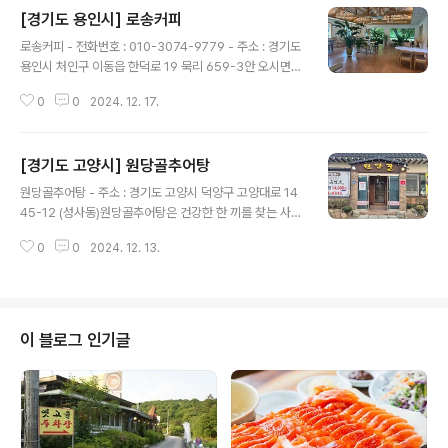
[경기도 용인시] 로송커피
글 내용
로송커피 - 전화번호 : 010-3074-9779 - 주소 : 경기도
용인시 처인구 이동읍 한덕로 19 묵리 659-3안 오시면
후회하는 뷰맛집 로송커피입니다♡자연의밥로송 용인묵리
0
0
2024. 12. 17.
점과 함께 운영되고 있으며예쁘고 맛있는 시그니처음료 맛
보고 가세요~안 와보신 분은 계셔도 한번만 오신 분은 없
다는 그곳!로송커피로 오세요♡넓은 2층홀과 야외테라스
[경기도 고양시] 원당골추어탕
도 준비되어 있습니다.#용인카페 #처인구카페 #음료가맛
글 내용
있는카페 #뷰가멋진카페 ※ 소개 정보 - 대표메뉴 : 로송커
원당골추어탕 - 주소 : 경기도 고양시 덕양구 고양대로 14
피 (토피넛모카), 쑥 크림라떼, 딸기청 크림라떼, 로송쥬스
45-12 (성사동)원당골추어탕은 건강한 한 끼를 찾는 사람
(생오렌지&자몽) - 영업시간 : 11:00-21:00 - 쉬는날 : 연
들에게 이상적인 장소로, 깊은 국물 맛과 전통적인 분위기
중무휴 - 문의및안내 : 01030749779 - 포장가능 : 가능
0
0
2024. 12. 13.
가 어우러져 잊지 못할 식사 경험을 제공합니다. 가족과 함
- 주차시설 : 가능 - 신용카드가능정보 : 가능본 저작물..
께하는 식사 자리나 몸보신이 필요한 날 방문하기에 적합
한 곳입니다. ※ 소개 정보 - 대표메뉴 : 통추어탕 - 영업시
간 : 08:00-21:30 - 쉬는날 : 연중무휴 - 예약안내 : 예약
가능 - 문의및안내 : 0507-1425-0260 - 주차시설 : 주
이 블로그 인기글
차가능 - 신용카드가능정보 : 가능본 저작물은 '한국관광공
사'에서 '24년'작성하여 공공누리 제1유형으로 개방한 '국
문 관광정보 서비스'을 이용하였으며, 해당 저작물은 '한국
관광공사,https://kto.visitkorea..