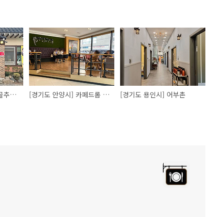
[경기도 고양시] 원당골추어탕
[경기도 안양시] 카페드롬 안양 관양점
[경기도 용인시] 어부촌