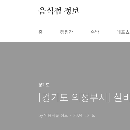
본문 바로가기
음식점 정보
홈
캠핑장
숙박
레포츠
경기도
[경기도 의정부시] 실
by 약용식물 정보
2024. 12. 6.