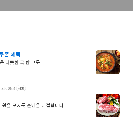
쿠폰 혜택
은 따뜻한 국 한 그릇
9516083
광고
로 왕을 모시듯 손님을 대접합니다